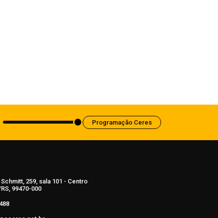
Estado
Ciclone bomba ampliou impacto da
instabilidade no RS
8 de agosto de 2026
Programação Ceres
Schmitt, 259, sala 101 - Centro
RS, 99470-000
488