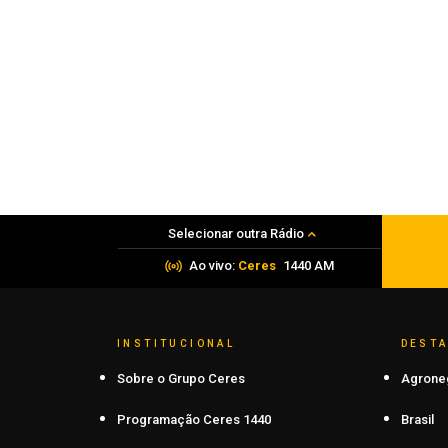
Polícia
Justiça decreta prisão preventiva de
quatro homens por assalto após mort
de refém
08 de agosto de 2026
Selecionar outra Rádio
Ao vivo:
Ceres
1440 AM
INSTITUCIONAL
DEST
Sobre o Grupo Ceres
Agrone
Programação Ceres 1440
Brasil