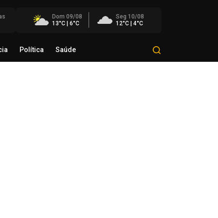
as
Dom 09/08
Seg 10/08
13°C | 6°C
12°C | 4°C
cia
Política
Saúde
Mundo
Polícia
Política
Saúde
as Goulart participa como
nvidado do Bom Dia Amigos
de agosto de 2026