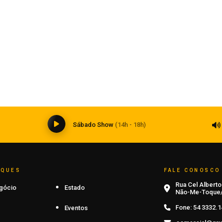
Segurança
Patrulha Maria da Penha realiza 124
e
visitas durante Operação Mulher
Segura em Carazinho
08 de agosto de 2026
0
Sábado Show
(14h - 18h)
AQUES
FALE CONOSCO
Rua Cel Alberto 
gócio
Estado
Não-Me-Toque/
Fone:
54 3332.1
Eventos