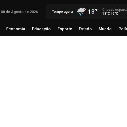
Chuvas espars
13
 08 de Agosto de 2026
Tempo agora
13°C | 6°C
Economia
Educação
Esporte
Estado
Mundo
Polí
egócio
Brasil
Economia
Educação
Esporte
Estado
Eli
co
08 