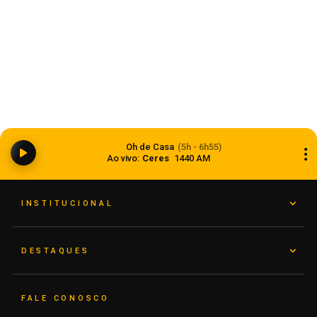
Anvisa aprova abertura de processo para
revisar normas da propaganda de alimentos e
Oh de Casa
(5h - 6h55)
de medicamentos
Ao vivo:
Ceres
1440 AM
06 de agosto de 2026
INSTITUCIONAL
DESTAQUES
FALE CONOSCO