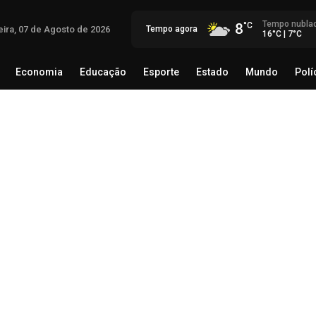
Tempo nubla
8
eira, 07 de Agosto de 2026
Tempo agora
16°C | 7°C
Economia
Educação
Esporte
Estado
Mundo
Polí
egócio
Brasil
Economia
Educação
Esporte
Estado
Th
Mé
rec
06 