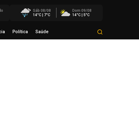
do
Sáb 08/08
Dom 09/08
14°C | 7°C
14°C | 5°C
cia
Política
Saúde
Mundo
Polícia
Política
Saúde
éo Transportes recebe Troféu
rito do Transporte Gaúcho em
onhecimento à sua trajetória
de agosto de 2026