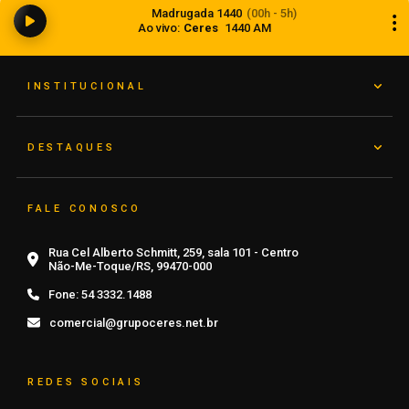
Madrugada 1440
(00h - 5h)
ministrado pelo Corpo de Bombeiros
Ao vivo:
Ceres
1440 AM
07 de agosto de 2026
INSTITUCIONAL
DESTAQUES
FALE CONOSCO
Rua Cel Alberto Schmitt, 259, sala 101 - Centro
Não-Me-Toque/RS, 99470-000
Fone:
54 3332.1488
comercial@grupoceres.net.br
REDES SOCIAIS