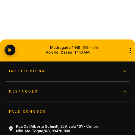
Anvisa aprova abertura de processo para
revisar normas da propaganda de alimentos e
Madrugada 1440
(00h - 5h)
de medicamentos
Ao vivo:
Ceres
1440 AM
06 de agosto de 2026
INSTITUCIONAL
DESTAQUES
FALE CONOSCO
Rua Cel Alberto Schmitt, 259, sala 101 - Centro
Não-Me-Toque/RS, 99470-000