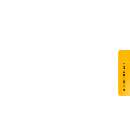
ACESSIBILIDADE
Conforme a concessionária, o alagamento se restringiu a
uma área específica do Parque Harmonia e foi causado
principalmente pela “obstrução de caixas pluviais, que
impediram o escoamento adequado das águas da chuva
para a rede pública”. A empresa informa que agiu
imediatamente para minimizar os transtornos causados pelo
alagamento.
Entre as medidas adotadas pela empresa estão a drenagem
e sucção da água utilizando equipamentos especializados