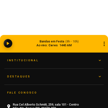
Ciclone bomba ampliou impacto da
Bandas em Festa
(8h - 10h)
instabilidade no RS
Ao vivo:
Ceres
1440 AM
08 de agosto de 2026
INSTITUCIONAL
DESTAQUES
FALE CONOSCO
Rua Cel Alberto Schmitt, 259, sala 101 - Centro