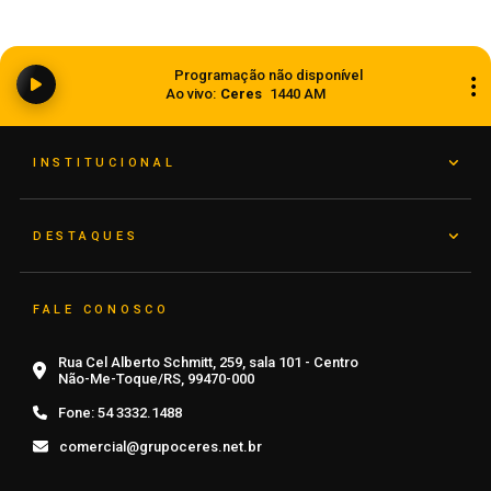
Ciclone bomba ampliou impacto da
Programação não disponível
instabilidade no RS
Ao vivo:
Ceres
1440 AM
08 de agosto de 2026
INSTITUCIONAL
DESTAQUES
FALE CONOSCO
Rua Cel Alberto Schmitt, 259, sala 101 - Centro
Não-Me-Toque/RS, 99470-000
Fone:
54 3332.1488
comercial@grupoceres.net.br