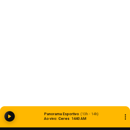
Agosto Lilás terá ações de prevenção no
centro de Carazinho
07 de agosto de 2026
Economia
Balança comercial registra superávit de US$ 7,1
Panorama Esportivo
(13h - 14h)
bilhões em julho
Ao vivo:
Ceres
1440 AM
07 de agosto de 2026