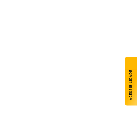
ACESSIBILIDADE
João conta que, chegando no local, as enfermeiras
mandaram eles irem para outro departamento, mas o bebê
já estava querendo nascer. “Não tinha como. Ela estava
ganhando o nenê. Eu gritava desesperado. (
Mesmo assim
)
mandaram a gente ir à emergência. Mas quando chegamos o
bebê já estava nascendo, daí veio enfermeira, médico, e
começou o procedimento ali no carro mesmo”, relatou o avô
de Brenda.