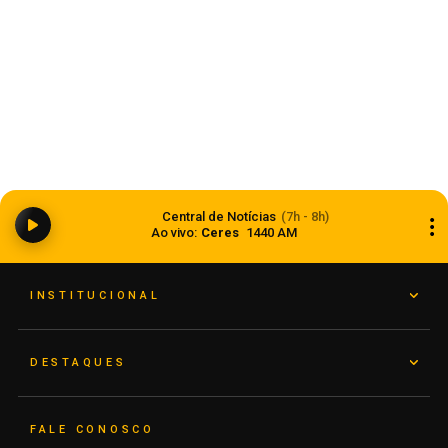
Dia dos Pais 2026 pode movimentar R$ 900
milhões em vendas no comércio do Rio Grande
Central de Notícias
(7h - 8h)
do Sul
Ao vivo:
Ceres
1440 AM
05 de agosto de 2026
INSTITUCIONAL
DESTAQUES
FALE CONOSCO