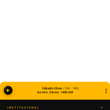
Estado
Ciclone bomba ampliou impacto da
Sábado Show
(14h - 18h)
instabilidade no RS
Ao vivo:
Ceres
1440 AM
08 de agosto de 2026
INSTITUCIONAL