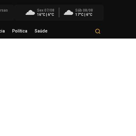
rsas
Sex 07/08
Sáb 08/08
16°C | 6°C
17°C | 6°C
cia
Política
Saúde
Mundo
Polícia
Política
Saúde
eligência artificial transforma a
icina e impõe novos desafios
formação médica
de agosto de 2026