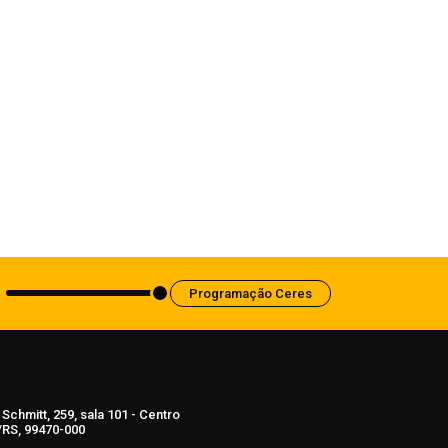
Carazinho, Esportes
ATMC conquista sete títulos e garante
5º lugar no Troféu Eficiência em etapa
do Estadual de Tênis de Mesa
5 de agosto de 2026
Programação Ceres
Schmitt, 259, sala 101 - Centro
RS, 99470-000