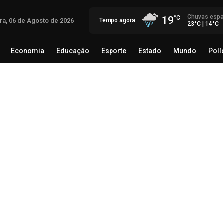
Chuvas espa
19
ira, 06 de Agosto de 2026
Tempo agora
23°C | 14°C
Economia
Educação
Esporte
Estado
Mundo
Polí
egócio
Brasil
Economia
Educação
Esporte
Estado
Int
med
à 
06 