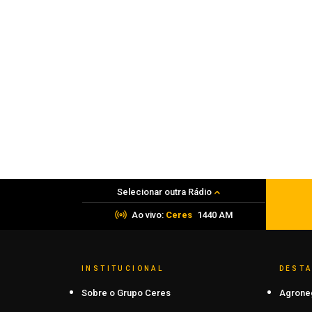
Agro
Tecnologia brasileira reduz custos na
produção de aves e suínos
05 de agosto de 2026
Selecionar outra Rádio
Ao vivo:
Ceres
1440 AM
INSTITUCIONAL
DEST
Sobre o Grupo Ceres
Agrone