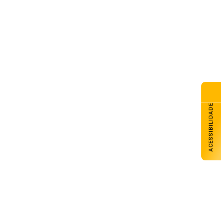
isa aprova abertura de
cesso para revisar normas da
opaganda de alimentos e de
dicamentos
de agosto de 2026
eita Federal deixa de fornecer
ia física do Imposto de Renda
 atendimento presencial
de agosto de 2026
ACESSIBILIDADE
mp diz que Estados Unidos têm
uantidades enormes” de
nição
de agosto de 2026