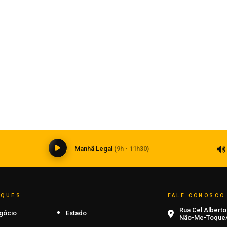
Notícias
Peças que voltam a produzir:
remanufatura amplia a vida útil das
máquinas no campo
05 de agosto de 2026
0
Manhã Legal
(9h - 11h30)
AQUES
FALE CONOSCO
Rua Cel Alberto 
gócio
Estado
Não-Me-Toque/