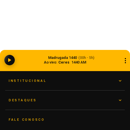
Dia dos Pais 2026 pode movimentar R$ 900
milhões em vendas no comércio do Rio Grande
Madrugada 1440
(00h - 5h)
do Sul
Ao vivo:
Ceres
1440 AM
05 de agosto de 2026
INSTITUCIONAL
DESTAQUES
FALE CONOSCO