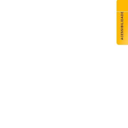
ACESSIBILIDADE
Massa de ar frio derrubará
temperaturas, e cenário de inverno
retornará ao RS nesta quinta
05 de agosto de 2026
Brasil rebaixa relação com a Argentina
após novos insultos de Milei
05 de agosto de 2026
Tecnologia brasileira reduz custos na
produção de aves e suínos
05 de agosto de 2026
Peças que voltam a produzir:
remanufatura amplia a vida útil das
máquinas no campo