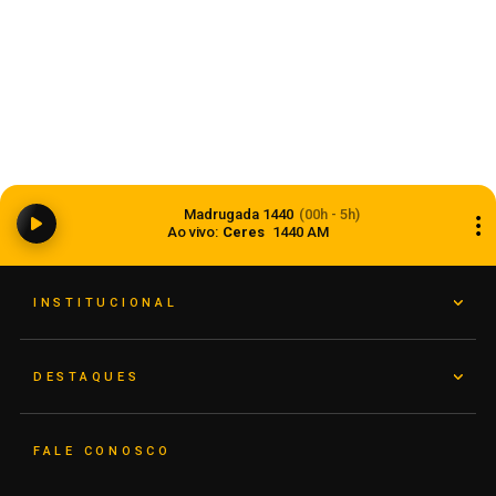
Dia dos Pais 2026 pode movimentar R$ 900
milhões em vendas no comércio do Rio Grande
Madrugada 1440
(00h - 5h)
do Sul
Ao vivo:
Ceres
1440 AM
05 de agosto de 2026
INSTITUCIONAL
DESTAQUES
FALE CONOSCO