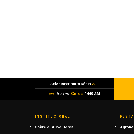
Carazinho, Esporte
Carazinho Vôlei disputa a Liga Serra
neste sábado com duas equipes em
Gramado
07 de agosto de 2026
Selecionar outra Rádio
Ao vivo:
Ceres
1440 AM
INSTITUCIONAL
DEST
Sobre o Grupo Ceres
Agrone