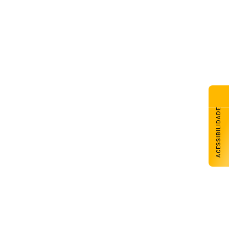
va lei endurece penas para
mes sexuais contra crianças e
lescentes no ambiente digital
de agosto de 2026
s de 322 mil clientes estão
 energia elétrica nas duas
iores concessionárias do RS
de agosto de 2026
ACESSIBILIDADE
a de Ilse Ana Piva Paim
ebra os 45 anos da Seara da
nção Gaúcha
de agosto de 2026