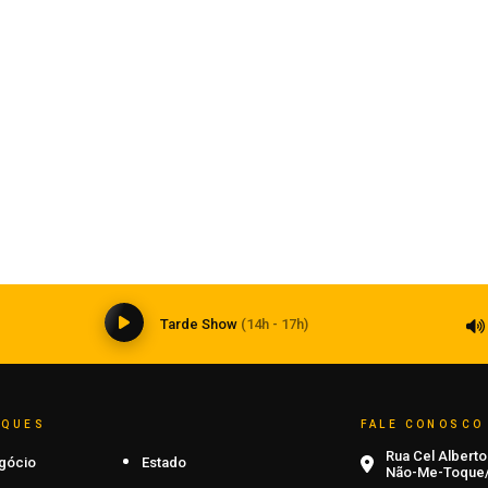
Carazinho
Agosto Lilás terá ações de prevenção
no centro de Carazinho
07 de agosto de 2026
0
Tarde Show
(14h - 17h)
AQUES
FALE CONOSCO
Rua Cel Alberto 
gócio
Estado
Não-Me-Toque/