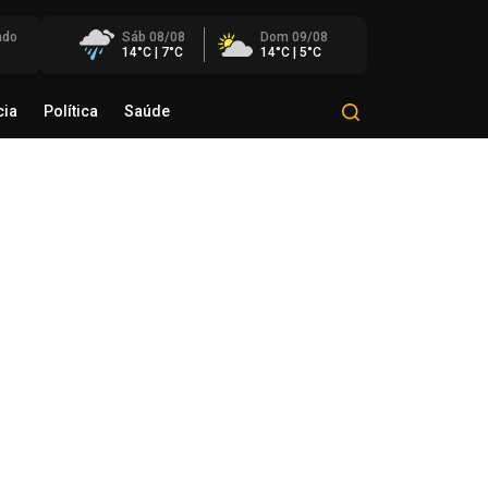
ado
Sáb 08/08
Dom 09/08
14°C | 7°C
14°C | 5°C
cia
Política
Saúde
Mundo
Polícia
Política
Saúde
razinho avança com melhores
sempenhos em Matemática e
ngua Portuguesa nos anos
ciais e finais
de agosto de 2026