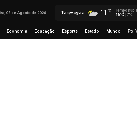
Tempo nubl
11
ira, 07 de Agosto de 2026
Tempo agora
16°C | 7°C
Economia
Educação
Esporte
Estado
Mundo
Polí
egócio
Brasil
Economia
Educação
Esporte
Estado
Ca
de
Lí
ini
07 