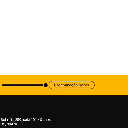
Economia
Balança comercial registra superávit de
US$ 7,1 bilhões em julho
7 de agosto de 2026
Programação Ceres
Schmitt, 259, sala 101 - Centro
RS, 99470-000