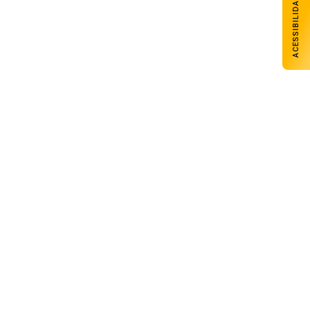
ACESSIBILIDADE
Théo Transportes recebe Troféu Mérito
do Transporte Gaúcho em
reconhecimento à sua trajetória
06 de agosto de 2026
CTG Galpão Amigo promove tradicional
almoço de Dia dos Pais com retirada no
domingo
06 de agosto de 2026
Cresol Noroeste inaugura agência em
Colorado e projeta chegar a 40
unidades até o fim de 2026
06 de agosto de 2026
Telhado do CAPSEM cede durante a
madrugada e prédio é interditado em