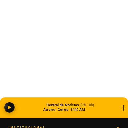
Saúde
Anvisa aprova abertura de processo para
revisar normas da propaganda de alimentos e
Central de Notícias
(7h - 8h)
de medicamentos
Ao vivo:
Ceres
1440 AM
06 de agosto de 2026
INSTITUCIONAL