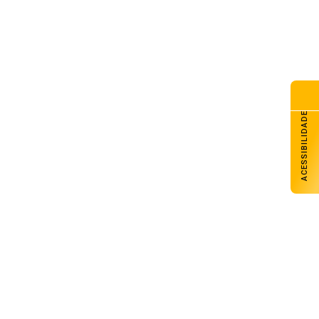
va lei endurece penas para
mes sexuais contra crianças e
lescentes no ambiente digital
de agosto de 2026
s de 322 mil clientes estão
 energia elétrica nas duas
iores concessionárias do RS
ACESSIBILIDADE
de agosto de 2026
a de Ilse Ana Piva Paim
ebra os 45 anos da Seara da
nção Gaúcha
de agosto de 2026