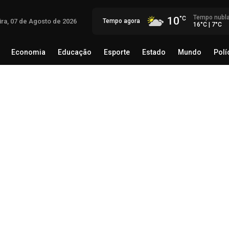
Tempo nubl
10
ira, 07 de Agosto de 2026
Tempo agora
16°C | 7°C
Economia
Educação
Esporte
Estado
Mundo
Polí
egócio
Brasil
Economia
Educação
Esporte
Estado
Ca
de
Lí
ini
07 