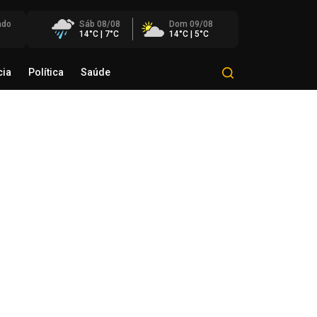
ado
Sáb 08/08
Dom 09/08
14°C | 7°C
14°C | 5°C
cia
Política
Saúde
Mundo
Polícia
Política
Saúde
razinho avança com melhores
sempenhos em Matemática e
ngua Portuguesa nos anos
ciais e finais
de agosto de 2026