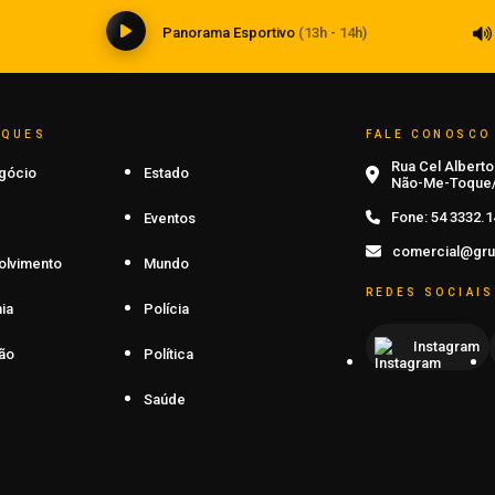
Panorama Esportivo
(13h - 14h)
AQUES
FALE CONOSCO
Rua Cel Alberto 
gócio
Estado
Não-Me-Toque/
Fone:
54 3332.1
Eventos
comercial@gru
olvimento
Mundo
REDES SOCIAIS
ia
Polícia
Instagram
ão
Política
Saúde