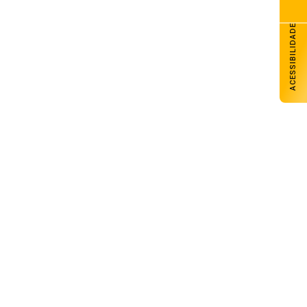
ACESSIBILIDADE
Arsenal Futsal tem sábado com três
jogos pela Liga Gaúcha de Futsal
07 de agosto de 2026
Senac Carazinho abre inscrições para
cursos técnicos e livre
07 de agosto de 2026
Carazinho avança com melhores