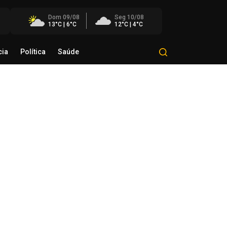
Dom 09/08
Seg 10/08
13°C | 6°C
12°C | 4°C
cia
Política
Saúde
Mundo
Polícia
Política
Saúde
rulha Maria da Penha realiza
 visitas durante Operação
lher Segura em Carazinho
de agosto de 2026