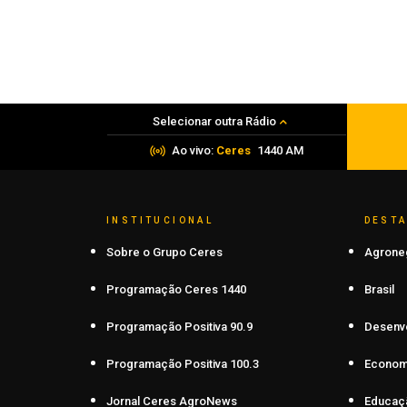
Carazinho avança com melhores
desempenhos em Matemática e Língu
Portuguesa nos anos iniciais e finais
07 de agosto de 2026
Selecionar outra Rádio
Ao vivo:
Ceres
1440 AM
INSTITUCIONAL
DEST
Sobre o Grupo Ceres
Agrone
Programação Ceres 1440
Brasil
Programação Positiva 90.9
Desenv
Programação Positiva 100.3
Econom
Jornal Ceres AgroNews
Educaç