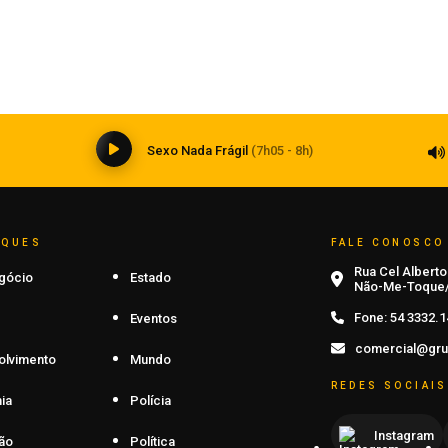
Nova lei endurece penas para crimes
a
sexuais contra crianças e adolescentes
no ambiente digital
07 de agosto de 2026
0
Sexo Nada Frágil
(7h05 - 8h)
AQUES
FALE CONOSCO
Rua Cel Alberto 
gócio
Estado
Não-Me-Toque/
Fone:
54 3332.1
Eventos
comercial@gru
olvimento
Mundo
REDES SOCIAIS
ia
Polícia
Instagram
ão
Política