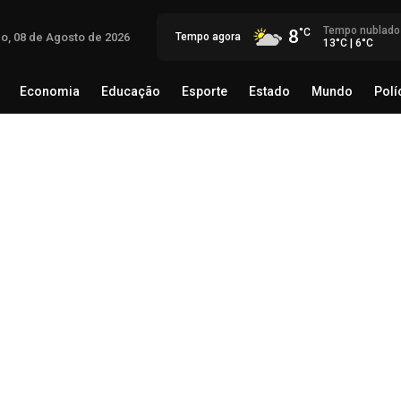
Tempo nublado
8
o, 08 de Agosto de 2026
Tempo agora
13°C | 6°C
Economia
Educação
Esporte
Estado
Mundo
Polí
egócio
Brasil
Economia
Educação
Esporte
Estado
Pat
124
Mu
08 