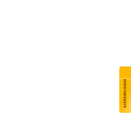
clone bomba ampliou impacto
instabilidade no RS
de agosto de 2026
presário morre durante fuga
quadrilha após ser feito refém
 Noroeste do RS
de agosto de 2026
eração conjunta mira grupo
estigado por roubos e furtos na
ião
de agosto de 2026
ACESSIBILIDADE