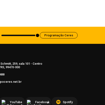
Mais de 322 mil clientes estão sem
energia elétrica nas duas maiores
concessionárias do RS
7 de agosto de 2026
Programação Ceres
Schmitt, 259, sala 101 - Centro
RS, 99470-000
488
poceres.net.br
YouTube
Facebook
Spotify