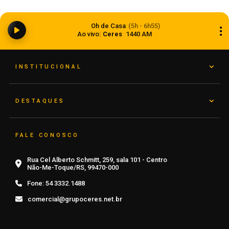
Anvisa aprova abertura de processo para
revisar normas da propaganda de alimentos e
Oh de Casa
(5h - 6h55)
de medicamentos
Ao vivo:
Ceres
1440 AM
06 de agosto de 2026
INSTITUCIONAL
DESTAQUES
FALE CONOSCO
Rua Cel Alberto Schmitt, 259, sala 101 - Centro
Não-Me-Toque/RS, 99470-000
Fone:
54 3332.1488
comercial@grupoceres.net.br