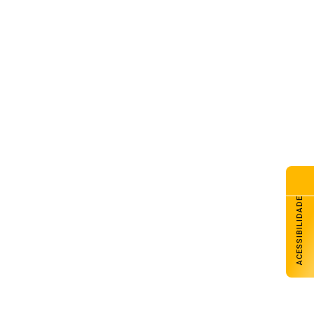
G Galpão Amigo promove
dicional almoço de Dia dos
is com retirada no domingo
de agosto de 2026
esol Noroeste inaugura agência
Colorado e projeta chegar a
unidades até o fim de 2026
de agosto de 2026
lhado do CAPSEM cede durante
madrugada e prédio é
erditado em Carazinho
de agosto de 2026
ACESSIBILIDADE