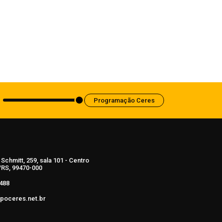
Anvisa aprova abertura de processo
para revisar normas da propaganda de
alimentos e de medicamentos
6 de agosto de 2026
Programação Ceres
Schmitt, 259, sala 101 - Centro
RS, 99470-000
488
poceres.net.br