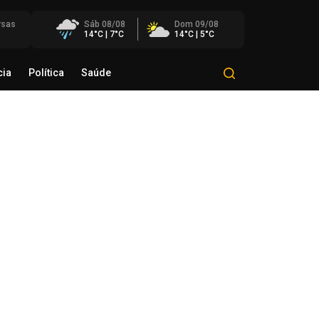
rsas
Sáb 08/08
Dom 09/08
14°C | 7°C
14°C | 5°C
cia
Política
Saúde
Mundo
Polícia
Política
Saúde
éo Transportes recebe Troféu
rito do Transporte Gaúcho em
onhecimento à sua trajetória
de agosto de 2026