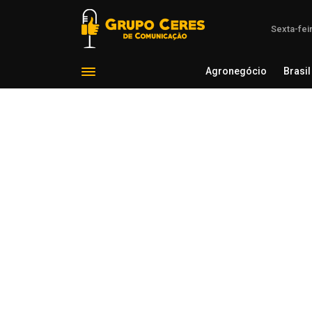
Sexta-fei
Agronegócio
Brasil
Agron
Voltar para Clima