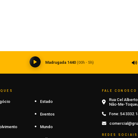
Inteligência artificial transforma a
medicina e impõe novos desafios à
formação médica
06 de agosto de 2026
0
Madrugada 1440
(00h - 5h)
AQUES
FALE CONOSCO
Rua Cel Alberto 
gócio
Estado
Não-Me-Toque/
Fone:
54 3332.1
Eventos
comercial@gru
olvimento
Mundo
REDES SOCIAIS