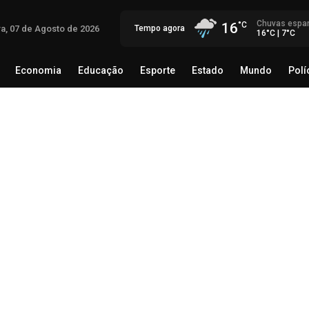
Chuvas espa
16
ra, 07 de Agosto de 2026
Tempo agora
16°C | 7°C
Economia
Educação
Esporte
Estado
Mundo
Polí
egócio
Brasil
Economia
Educação
Esporte
Estado
Th
Mé
rec
06 