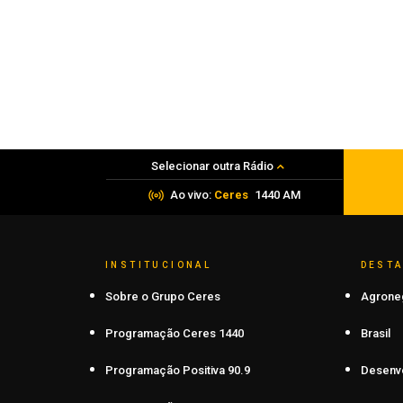
PRF apreende mais de 120 quilos de
maconha em Frederico Westphalen
06 de agosto de 2026
Selecionar outra Rádio
Ao vivo:
Ceres
1440 AM
INSTITUCIONAL
DEST
Sobre o Grupo Ceres
Agrone
Programação Ceres 1440
Brasil
Programação Positiva 90.9
Desenv