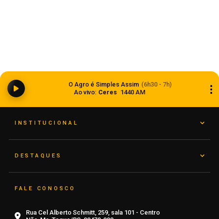
Ciclone bomba ampliou impacto da
O Agro é Simples Assim
(6h30 - 7h)
instabilidade no RS
Ao vivo:
Ceres
1440 AM
08 de agosto de 2026
INSTITUCIONAL
DESTAQUES
FALE CONOSCO
Rua Cel Alberto Schmitt, 259, sala 101 - Centro