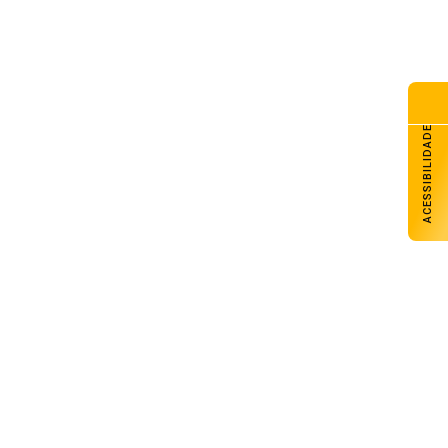
ACESSIBILIDADE
Elias Goulart participa como convidado
do Bom Dia Amigos
08 de agosto de 2026
Supremo julga recursos contra partes
da decisão que anulou o marco
temporal