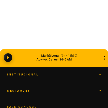
Balança comercial registra superávit de US$ 7,1
Manhã Legal
(9h - 11h30)
bilhões em julho
Ao vivo:
Ceres
1440 AM
07 de agosto de 2026
INSTITUCIONAL
DESTAQUES
FALE CONOSCO