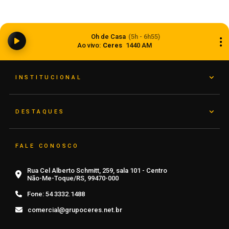
Começa o florescimento do trigo nas lavouras
Oh de Casa
(5h - 6h55)
gaúchas
Ao vivo:
Ceres
1440 AM
08 de agosto de 2026
INSTITUCIONAL
DESTAQUES
FALE CONOSCO
Rua Cel Alberto Schmitt, 259, sala 101 - Centro
Não-Me-Toque/RS, 99470-000
Fone:
54 3332.1488
comercial@grupoceres.net.br