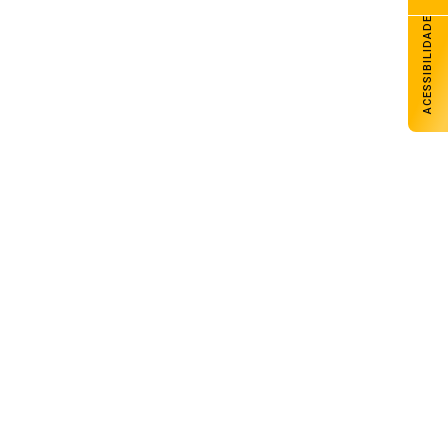
ACESSIBILIDADE
Anvisa pode aprovar 8 novas canetas de
liraglutida e semaglutida até o fim do
ano
09 de agosto de 2026
Taxa das blusinhas: se medida
provisória não for aprovada, taxação
volta em setembro
09 de agosto de 2026
Arrozeiros pedem mudanças na MP da
renegociação de dívidas agrícolas
09 de agosto de 2026
Acidente deixa um morto e quatro
feridos na BR-286, em Seberi