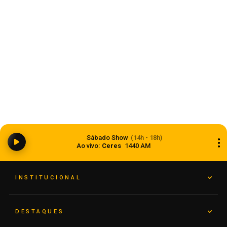
Ciclone bomba ampliou impacto da
Sábado Show
(14h - 18h)
instabilidade no RS
Ao vivo:
Ceres
1440 AM
08 de agosto de 2026
INSTITUCIONAL
DESTAQUES