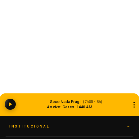
Carazinho
Carazinho avança com melhores desempenhos
em Matemática e Língua Portuguesa nos anos
Sexo Nada Frágil
(7h05 - 8h)
iniciais e finais
Ao vivo:
Ceres
1440 AM
07 de agosto de 2026
INSTITUCIONAL