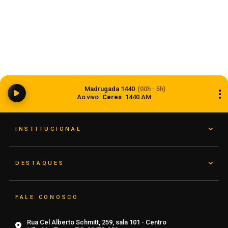
Dia dos Pais 2026 pode movimentar R$ 900
milhões em vendas no comércio do Rio Grande
Madrugada 1440
(00h - 5h)
do Sul
Ao vivo:
Ceres
1440 AM
05 de agosto de 2026
INSTITUCIONAL
DESTAQUES
FALE CONOSCO
Rua Cel Alberto Schmitt, 259, sala 101 - Centro