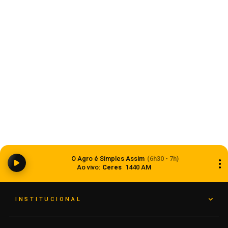
Estado
Ciclone bomba ampliou impacto da
O Agro é Simples Assim
(6h30 - 7h)
instabilidade no RS
Ao vivo:
Ceres
1440 AM
08 de agosto de 2026
INSTITUCIONAL