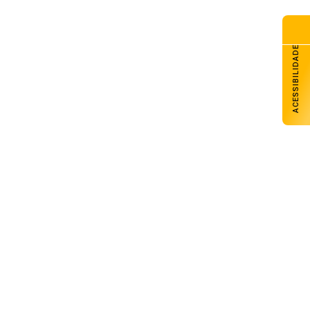
G Galpão Amigo promove
dicional almoço de Dia dos
is com retirada no domingo
de agosto de 2026
ACESSIBILIDADE
esol Noroeste inaugura agência
Colorado e projeta chegar a
unidades até o fim de 2026
de agosto de 2026
lhado do CAPSEM cede durante
madrugada e prédio é
erditado em Carazinho
de agosto de 2026