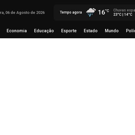
Chuvas espa
16
ira, 06 de Agosto de 2026
Tempo agora
23°C | 14°C
Economia
Educação
Esporte
Estado
Mundo
Polí
egócio
Brasil
Economia
Educação
Esporte
Estado
Th
Mé
rec
06 