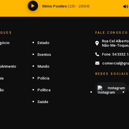
Ritmo Positivo
(22h - 23h59)
AQUES
FALE CONOSCO
Rua Cel Alberto 
gócio
Estado
Não-Me-Toque/
Fone:
54 3332.1
Eventos
comercial@gru
olvimento
Mundo
REDES SOCIAIS
ia
Polícia
Instagram
ão
Política
Saúde