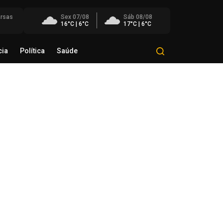
rsas
Sex 07/08
Sáb 08/08
16°C | 6°C
17°C | 6°C
cia
Política
Saúde
Mundo
Polícia
Política
Saúde
éo Transportes recebe Troféu
rito do Transporte Gaúcho em
onhecimento à sua trajetória
de agosto de 2026