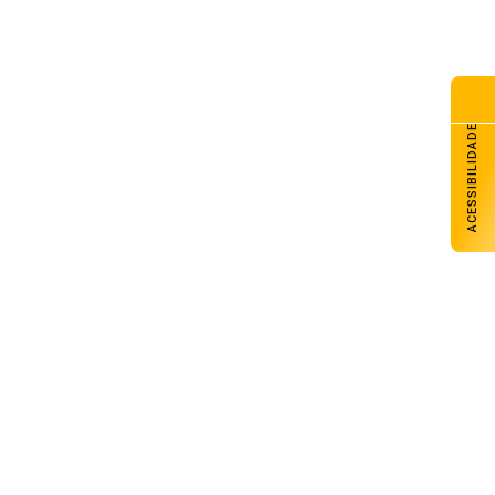
ACESSIBILIDADE
Elias Goulart participa como convidado
do Bom Dia Amigos
08 de agosto de 2026
Supremo julga recursos contra partes
da decisão que anulou o marco
temporal
08 de agosto de 2026
Começa o florescimento do trigo nas
lavouras gaúchas