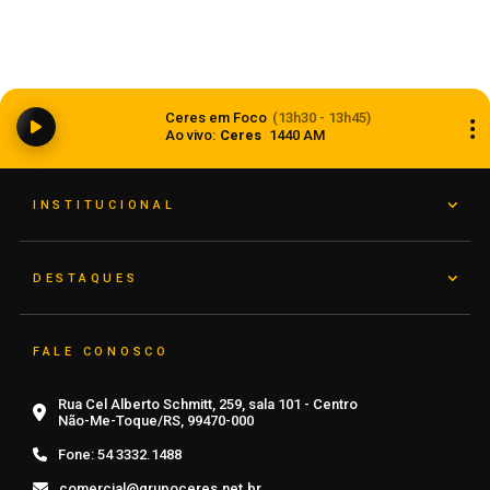
Ciclone bomba ampliou impacto da
Ceres em Foco
(13h30 - 13h45)
instabilidade no RS
Ao vivo:
Ceres
1440 AM
08 de agosto de 2026
INSTITUCIONAL
DESTAQUES
FALE CONOSCO
Rua Cel Alberto Schmitt, 259, sala 101 - Centro
Não-Me-Toque/RS, 99470-000
Fone:
54 3332.1488
comercial@grupoceres.net.br