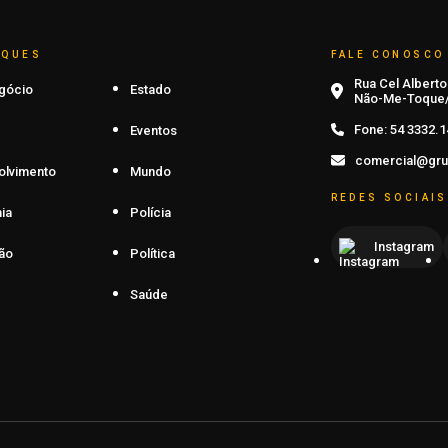
AQUES
FALE CONOSCO
Rua Cel Alberto 
gócio
Estado
Não-Me-Toque/
Fone:
54 3332.1
Eventos
comercial@gru
olvimento
Mundo
REDES SOCIAIS
ia
Polícia
Instagram
ão
Política
Saúde