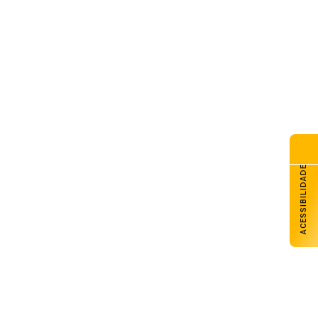
G Galpão Amigo promove
dicional almoço de Dia dos
is com retirada no domingo
de agosto de 2026
esol Noroeste inaugura agência
Colorado e projeta chegar a
unidades até o fim de 2026
de agosto de 2026
lhado do CAPSEM cede durante
madrugada e prédio é
erditado em Carazinho
ACESSIBILIDADE
de agosto de 2026