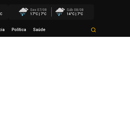
Sex 07/08
Sáb 08/08
°C
17°C | 7°C
14°C | 7°C
cia
Política
Saúde
Mundo
Polícia
Política
Saúde
éo Transportes recebe Troféu
rito do Transporte Gaúcho em
onhecimento à sua trajetória
de agosto de 2026