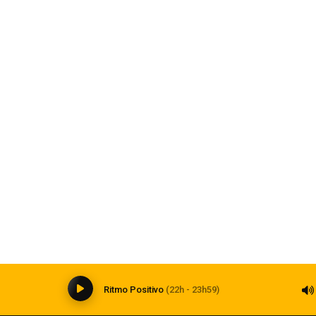
 de drogas em Carazinho
Homem é preso por este
06 de agosto de 2026
Saúde, Tecnologia
Inteligência artificial transforma a
medicina e impõe novos desafios à
formação médica
06 de agosto de 2026
0
Ritmo Positivo
(22h - 23h59)