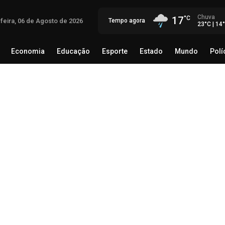
Chuva
17
-feira, 06 de Agosto de 2026
Tempo agora
23°C | 14
Economia
Educação
Esporte
Estado
Mundo
Polí
egócio
Brasil
Economia
Educação
Esporte
Estado
Th
Mé
rec
06 