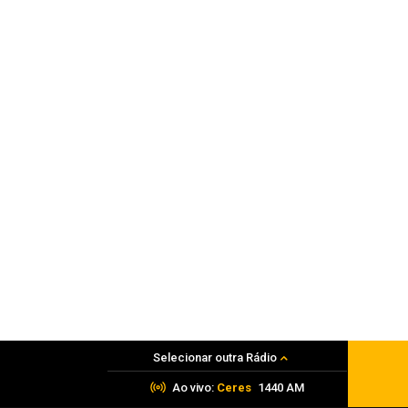
Adolescente é apreendido por tráfico
06 de agosto de 2026
Polícia
PRF apreende mais de 120 quilos de
maconha em Frederico Westphalen
06 de agosto de 2026
Selecionar outra Rádio
Ao vivo:
Ceres
1440 AM